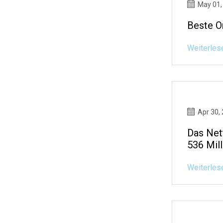
May 01,
Beste O
Weiterles
Apr 30,
Das Net
536 Mill
Weiterles