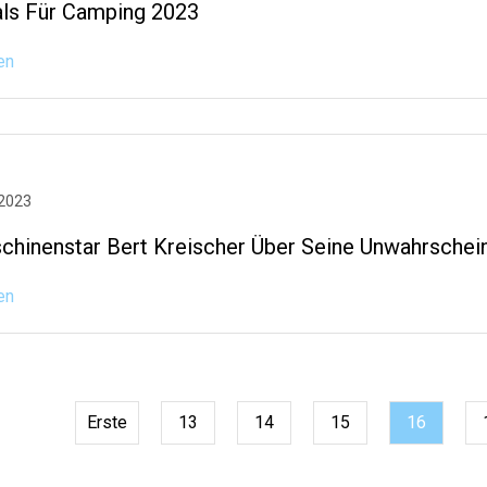
als Für Camping 2023
en
 2023
chinenstar Bert Kreischer Über Seine Unwahrschein
en
Erste
13
14
15
16