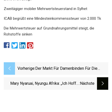
Zweitägiger mobiler Mehrwertsteuerstand in Sylhet
ICAB begrüßt eine Mindesteinkommenssteuer von 2.000 Tk
Die Mehrwertsteuer auf Grundnahrungsmittel steigt, die
Rohstoffe sinken
Vorherige:
Der Markt Für Damenbinden Für Die
Damenpflege Wächst Rasant Mit
Neuesten Trends Und Zukunftsspielraum
Mary Nyaruai, Nyungu Afrika: „Ich Hoffe,
:nächste
Bei Top-Key-Playern
Dass Die Menschen Anfangen, Schwarzen
Innovatorinnen Aufmerksamkeit Zu
Schenken“