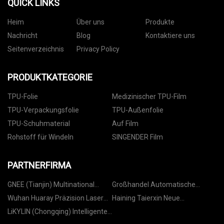
QUICK LINKS
Heim
Über uns
Produkte
Nachricht
Blog
Kontaktiere uns
Seitenverzeichnis
Privacy Policy
PRODUKTKATEGORIE
TPU-Folie
Medizinischer TPU-Film
TPU-Verpackungsfolie
TPU-Außenfolie
TPU-Schuhmaterial
Auf Film
Rohstoff für Windeln
SINGENDER Film
PARTNERFIRMA
GNEE (Tianjin) Multinational
Großhandel Automatische
Handel Co., Ltd
Wasserpumpe
Wuhan Huaray Präzision Laser
Haining Taierxin Neue
Co., Ltd.
Materialien Co., Ltd.
LiKYLIN (Chongqing) Intelligente
Technologie Co., Ltd.