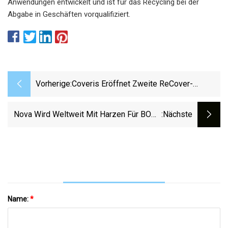
Anwendungen entwickelt und ist für das Recycling bei der
Abgabe in Geschäften vorqualifiziert.
Vorherige:
Coveris Eröffnet Zweite ReCover-
Recyclinganlage Zur Verarbeitung
Bedruckter Kunststoffverpackungen
Nova Wird Weltweit Mit Harzen Für BOPE
:nächste
Vertreten
Name:
*