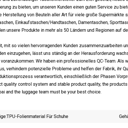
ferung zu bieten, um unseren Kunden einen guten Service zu biet
ie Herstellung von Beuteln aller Art für viele große Supermärkte 
taschen, Einkaufstaschen/Handtaschen, Damentaschen, Sporttas
en unsere Produkte in mehr als 50 Ländern und Regionen auf der
t, mit so vielen hervorragenden Kunden zusammenzuarbeiten und 
en einzugehen, lässt uns ständig an der Herausforderung wachse
g voranzukommen. Wir haben ein professionelles QC-Team. Als 
s, verhindern potenzielle Probleme und helfen der Fabrik, ihr Qu
ktionsprozess verantwortlich, einschließlich der Phasen Vorpro
ict quality control system and stable product quality, the produ
ibai and the luggage team must be your best choice.
ige:
TPU-Folienmaterial Für Schuhe
Gehä