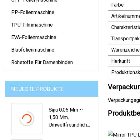
Farbe
PP-Folienmaschine
Artikelnumm
TPU-Filmmaschine
Charakteristi
EVA-Folienmaschine
Transportpak
Blasfolienmaschine
Warenzeiche
Herkunft
Rohstoffe Für Damenbinden
Produktionsk
Verpackun
NEUESTE PRODUKTE
Verpackungsgrö
Sijia 0,05 Mm ~
Produktbe
1,50 Mm,
Umweltfreundliche
TPU-Polyesterfolie
In