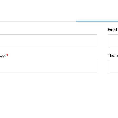
Email
App:
*
Them