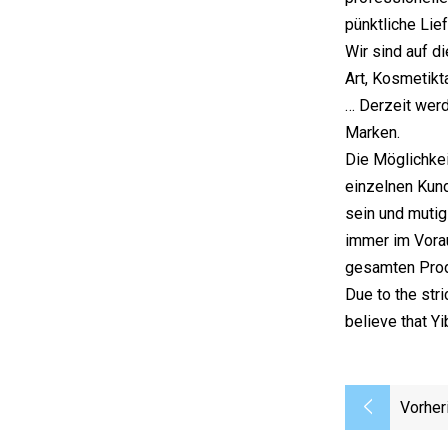
pünktliche Lie
Wir sind auf d
Art, Kosmetik
… Derzeit werd
Marken.
Die Möglichkei
einzelnen Kund
sein und muti
immer im Vorau
gesamten Produ
Due to the str
believe that Y
Vorher