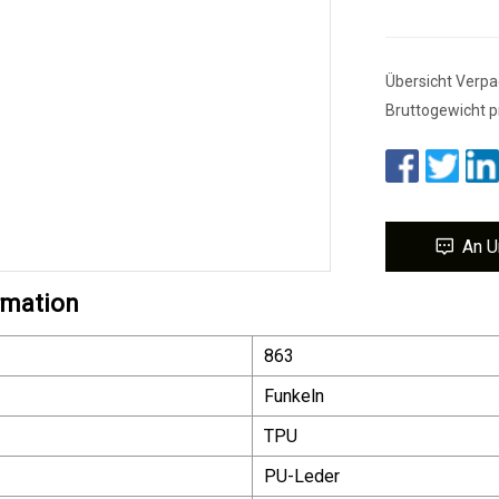
Übersicht Verpa
Bruttogewicht p
An U
rmation
863
Funkeln
TPU
PU-Leder