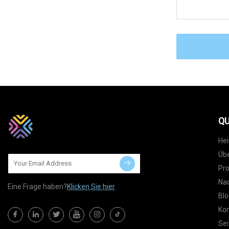
QU
He
Übe
Pr
Nac
Eine Frage haben?
Klicken Sie hier
Blo
Kon
Sei