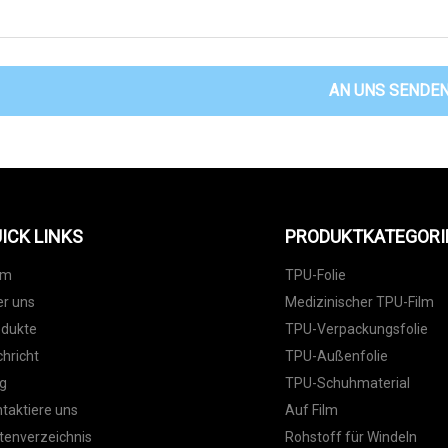
AN UNS SENDE
ICK LINKS
PRODUKTKATEGORI
im
TPU-Folie
r uns
Medizinischer TPU-Film
odukte
TPU-Verpackungsfolie
hricht
TPU-Außenfolie
g
TPU-Schuhmaterial
taktiere uns
Auf Film
tenverzeichnis
Rohstoff für Windeln