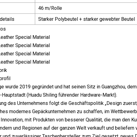
46 m/Rolle
details
Starker Polybeutel + starker gewebter Beutel
tos
brik
rofil
ge wurde 2019 gegründet und hat seinen Sitz in Guangzhou, d
-Hauptstadt (Huadu Shiling führender Hardware-Markt).
ung des Unternehmens folgt die Geschäftspolitik „Design zuerst, Q
sches modernes Gepäckunternehmen zu schaffen, im Wettbewerb u
e Innovation, mit Produkten von besserer Qualität, die man den 
ndern und Regionen auf der ganzen Welt verkauft und beliefern vi
r und zuverlässiger Taschenhersteller zum Ziel gesetzt, neues 