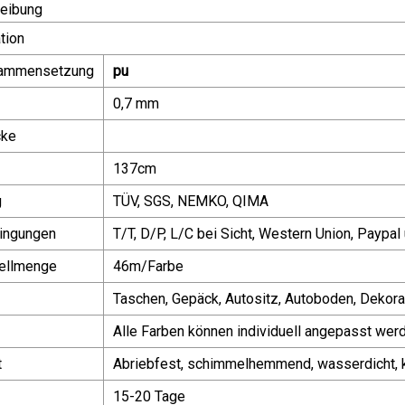
eibung
tion
sammensetzung
pu
0,7 mm
ke
137cm
g
TÜV, SGS, NEMKO, QIMA
ingungen
T/T, D/P, L/C bei Sicht, Western Union, Paypal
ellmenge
46m/Farbe
Taschen, Gepäck, Autositz, Autoboden, Dekora
Alle Farben können individuell angepasst wer
t
Abriebfest, schimmelhemmend, wasserdicht, k
15-20 Tage