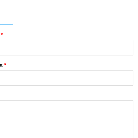
Anwendung Poe/TPU
:
*
a:
*