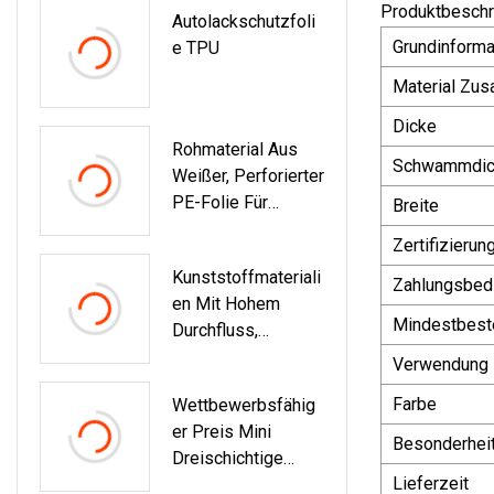
Produktbeschr
Autolackschutzfoli
Lebensmittelqualit
Grundinforma
E TPU
Ät Für Medizinische
Matte,
Material Zu
Wasserbeutel,
Dicke
Zeltvorhang,
Rohmaterial Aus
Ölsperre
Schwammdic
Weißer, Perforierter
PE-Folie Für
Breite
Damenbinden/Dam
Zertifizierun
Enbinden
Kunststoffmateriali
Zahlungsbed
En Mit Hohem
Mindestbest
Durchfluss,
Polyurethan-
Verwendung
Elastomer-TPU-
Farbe
Wettbewerbsfähig
Harz, Anwendbar
Er Preis Mini
Auf
Besonderhei
Dreischichtige
Thermoplastische
Lieferzeit
Blasfolien-
Produkte, Schuhe,