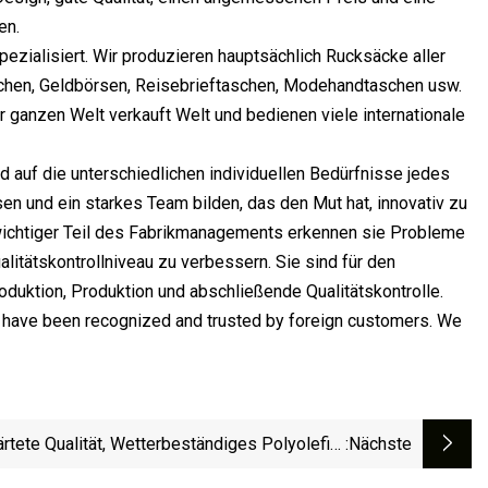
en.
spezialisiert. Wir produzieren hauptsächlich Rucksäcke aller
chen, Geldbörsen, Reisebrieftaschen, Modehandtaschen usw.
 ganzen Welt verkauft Welt und bedienen viele internationale
auf die unterschiedlichen individuellen Bedürfnisse jedes
n und ein starkes Team bilden, das den Mut hat, innovativ zu
wichtiger Teil des Fabrikmanagements erkennen sie Probleme
alitätskontrollniveau zu verbessern. Sie sind für den
duktion, Produktion und abschließende Qualitätskontrolle.
cts have been recognized and trusted by foreign customers. We
rtete Qualität, Wetterbeständiges Polyolefin-
:nächste
Elastomer, Poe-Folie, Kabelschuhmaterial,