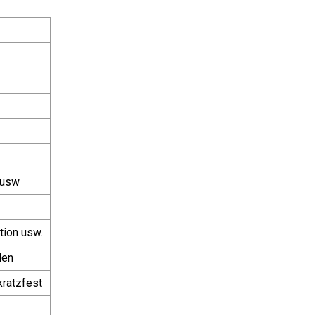
 usw
tion usw.
den
ratzfest