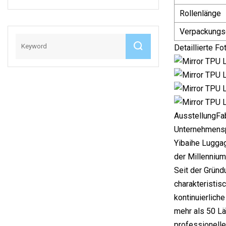
Kunststoffmaschin
Mobiltelefongehäu
Rollenlänge
E TPU PVC ABA
Se, Rohre, TPU-
Verpackungs
Extruder
Material
Blasfolienmaschine
Detaillierte Fo
AusstellungFa
Unternehmensp
Yibaihe Lugga
der Millennium
Seit der Gründ
charakteristi
kontinuierlich
mehr als 50 Lä
professionelle