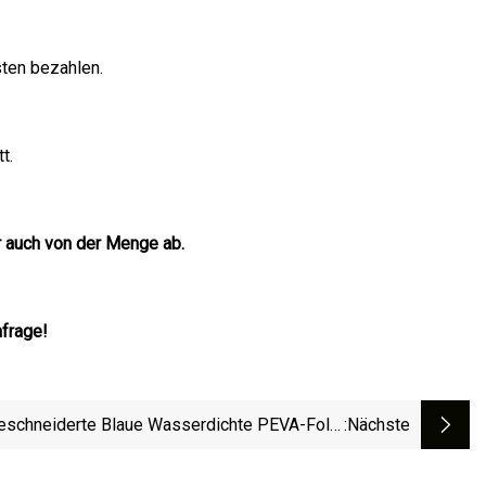
sten bezahlen.
t.
r auch von der Menge ab.
nfrage!
schneiderte Blaue Wasserdichte PEVA-Folie
:nächste
 Kunststoff Für Chirurgische Einwegprodukte,
Hergestellt In China