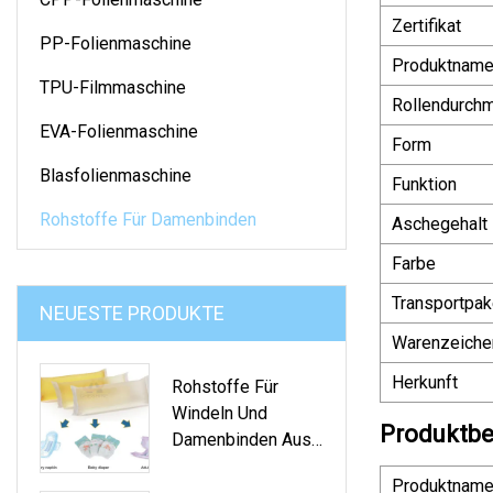
Zertifikat
PP-Folienmaschine
Produktnam
TPU-Filmmaschine
Rollendurch
EVA-Folienmaschine
Form
Blasfolienmaschine
Funktion
Rohstoffe Für Damenbinden
Aschegehalt
Farbe
Transportpak
NEUESTE PRODUKTE
Warenzeiche
Herkunft
Rohstoffe Für
Windeln Und
Produktbe
Damenbinden Aus
Heißschmelzkleber
Produktname