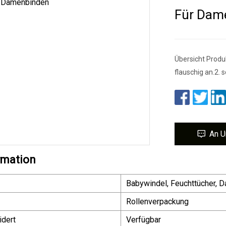
Für Dam
Übersicht Produ
flauschig an.2. 
An U
rmation
Babywindel, Feuchttücher, 
Rollenverpackung
dert
Verfügbar