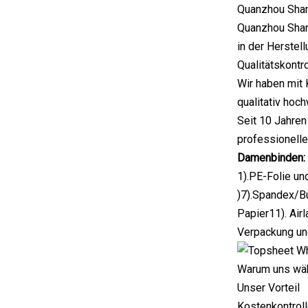
Quanzhou Shany
Quanzhou Shany
in der Herstel
Qualitätskontr
Wir haben mit 
qualitativ hoc
Seit 10 Jahren
professionelle
Damenbinden:
1).PE-Folie un
)7).Spandex/B
Papier11). Air
Verpackung un
Warum uns wä
Unser Vorteil
Kostenkontrol