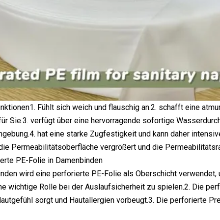
unktionen1. Fühlt sich weich und flauschig an.2. schafft eine at
r Sie.3. verfügt über eine hervorragende sofortige Wasserdurchl
bung.4. hat eine starke Zugfestigkeit und kann daher intensiver
die Permeabilitätsoberfläche vergrößert und die Permeabilitätsrat
ierte PE-Folie in Damenbinden
nden wird eine perforierte PE-Folie als Oberschicht verwendet, 
ne wichtige Rolle bei der Auslaufsicherheit zu spielen.2. Die per
tgefühl sorgt und Hautallergien vorbeugt.3. Die perforierte Pr