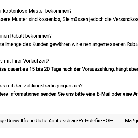
wir kostenlose Muster bekommen?
Unsere Muster sind kostenlos, Sie müssen jedoch die Versandko
 einen Rabatt bekommen?
stellmenge des Kunden gewähren wir einen angemessenen Rabat
s mit Ihrer Vorlaufzeit?
se dauert es 15 bis 20 Tage nach der Vorauszahlung, hängt abe
t es mit den Zahlungsbedingungen aus?
eitere Informationen senden Sie uns bitte eine E-Mail oder eine A
ige:
Umweltfreundliche Antibeschlag-Polyolefin-POF-
Maßge
Schrumpffolie Für Brokkoli
Aus