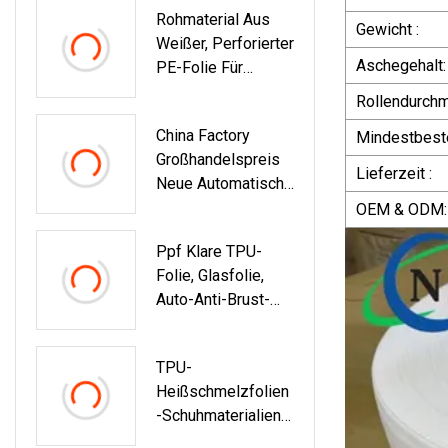
Rohmaterial Aus
Gewicht :
Weißer, Perforierter
Aschegehalt:
PE-Folie Für
Damenbinden/Dam
Rollendurch
Enbinden
China Factory
Mindestbest
Großhandelspreis
Lieferzeit :
Neue Automatische
Schneide-BOPP-
OEM & ODM:
PE-PVC-Folie-
Ppf Klare TPU-
Papier-Stoff-
Folie, Glasfolie,
Rollenschneider-
Auto-Anti-Brust-
Schlitz-Slitter-
Folie,
Aufwickler-Schlitz-
Thermoplastisches
Aufwickelmaschine
TPU-
Hochpolyurethan
Heißschmelzfolien
-Schuhmaterialien
Für Zehenbereich