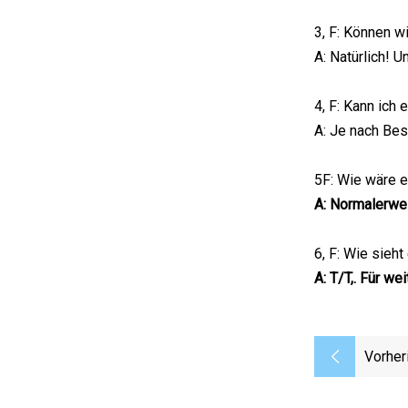
3, F: Können 
A: Natürlich! 
4, F: Kann ich
A: Je nach Be
5F: Wie wäre e
A: Normalerwei
6, F: Wie sieh
A: T/T,. Für w
Vorher