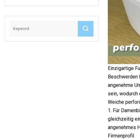
Und Rückenbereich
Einzigartige F
Beschwerden fü
angenehme Umge
sein, wodurch 
Weiche perfor
1. Für Damenbi
gleichzeitig ei
angenehmes Hau
Firmenprofil