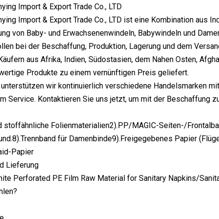
ing Import & Export Trade Co., LTD
ing Import & Export Trade Co., LTD ist eine Kombination aus In
lung von Baby- und Erwachsenenwindeln, Babywindeln und Damenb
ollen bei der Beschaffung, Produktion, Lagerung und dem Versan
Käufern aus Afrika, Indien, Südostasien, dem Nahen Osten, Afgh
hwertige Produkte zu einem vernünftigen Preis geliefert.
 unterstützen wir kontinuierlich verschiedene Handelsmarken mit
m Service. Kontaktieren Sie uns jetzt, um mit der Beschaffung z
d stoffähnliche Folienmaterialien2).PP/MAGIC-Seiten-/Frontalb
und.8).Trennband für Damenbinde9).Freigegebenes Papier (Flüg
laid-Papier
d Lieferung
hlen?
le