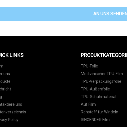
AN UNS SENDE
ICK LINKS
PRODUKTKATEGORI
im
TPU-Folie
r uns
Medizinischer TPU-Film
odukte
TPU-Verpackungsfolie
hricht
TPU-Außenfolie
g
TPU-Schuhmaterial
taktiere uns
Auf Film
tenverzeichnis
Rohstoff für Windeln
vacy Policy
SINGENDER Film