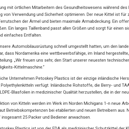
ung mit örtlichen Mitarbeitern des Gesundheitswesens während des 
g von Verwendung und Sicherheit optimieren. Der neue Kittel ist fü
Verrutschen der Ärmel und bieten maximale Armabdeckung. Ein offene
en. Ein langes Taillenband passt allen Größen und sorgt für einen sich
nd einfaches Entfalten.
nsere Automobilausrüstung schnell umgestellt hatten, um den lande
ar, dass Nordamerika eine wettbewerbsfähige, im Inland hergestellte, 
ilung. „Wir freuen uns sehr, den Start unserer neuesten technischen
gkeits-Kittelmaschine.“
eiche Unternehmen Petoskey Plastics ist der einzige inländische Hers
 Polyethylenkitteln verfügt. Inländische Rohstoffe, die Berry- und 
LDPE-Blasfolien in medizinischer Qualität herzustellen, die in der neue
uktion von Kitteln werden im Werk im Norden Michigans 1-n neue Arb
t Betriebskompetenzen bei etablierten und neuen Betreibern aus. Nach
f insgesamt 25 Packer und Bediener anwachsen.
etoskey Plastics ist von der FDA als medizinischer Schutzkittel der Kl