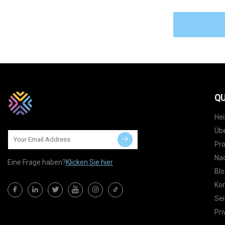
QU
He
Übe
Pr
Nac
Eine Frage haben?
Klicken Sie hier
Blo
Kon
Sei
Pri