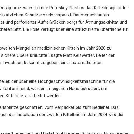
Designprozesses konnte Petoskey Plastics das Kitteldesign unter
r zusätzlichen Schutz einzeln verpackt. Daumenschlaufen
r und perforierter Aufreißrücken sorgt für Atmungsaktivität und
eren Sitz. Die Folie verfügt über eine strukturierte Oberfläche für
sweiten Mangel an medizinischen Kitteln im Jahr 2020 zu
sichere Quelle brauchte“, sagte Matt Keiswetter, Leiter der
 Investition bekannt zu geben, einer automatisierten
teller, der über eine Hochgeschwindigkeitsmaschine für die
TAA-konform sind, werden im eigenen Haus extrudiert, um
n Kittellinie verarbeitet werden.
eitsplätze geschaffen, vom Verpacker bis zum Bediener. Das
 der Installation der zweiten Kittellinie im Jahr 2024 wird die
asse 1 registriert und bietet funktionellen Schutz vor Flüssigkeiten