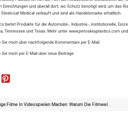
n Einrichtungen und überall dort, wo Schutz benötigt wird, um das Ris
 Steelcoat Medical verkauft und sind als Handelsmarke erhältlich.
s bietet Produkte für die Automobil-, Industrie-, institutionelle, Ei
na, Tennessee und Texas. Mehr unter www.petoskeyplastics.com und ak
n Sie mich über nachfolgende Kommentare per E-Mail.
 Sie mich per E-Mail über neue Beiträge.
ige:
Filme In Videospielen Machen: Warum Die Filmwelt
Endlich Bereit Ist, „Machinima“ Ernst Zu Nehmen