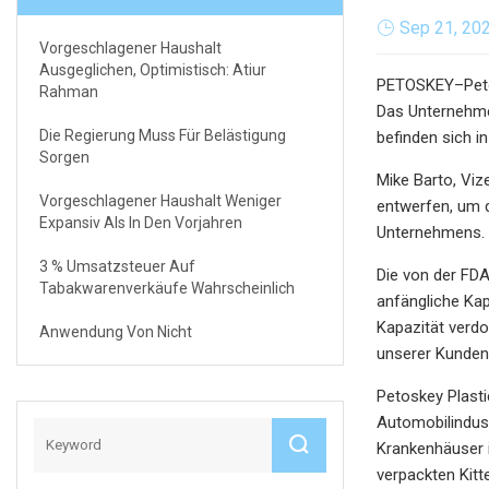
Sep 21, 20
Vorgeschlagener Haushalt
Ausgeglichen, Optimistisch: Atiur
PETOSKEY–Petosk
Rahman
Das Unternehmen
Die Regierung Muss Für Belästigung
befinden sich i
Sorgen
Mike Barto, Viz
Vorgeschlagener Haushalt Weniger
entwerfen, um q
Expansiv Als In Den Vorjahren
Unternehmens.
3 % Umsatzsteuer Auf
Die von der FDA
Tabakwarenverkäufe Wahrscheinlich
anfängliche Kapa
Kapazität verdo
Anwendung Von Nicht
unserer Kunden
Petoskey Plasti
Automobilindust
Krankenhäuser i
verpackten Kitt