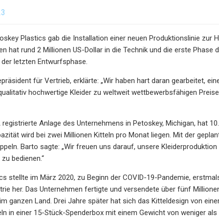
23
ey Plastics gab die Installation einer neuen Produktionslinie zur H
 hat rund 2 Millionen US-Dollar in die Technik und die erste Phase d
n der letzten Entwurfsphase.
epräsident für Vertrieb, erklärte: „Wir haben hart daran gearbeitet, 
ualitativ hochwertige Kleider zu weltweit wettbewerbsfähigen Preisen
 registrierte Anlage des Unternehmens in Petoskey, Michigan, hat 10.0
zität wird bei zwei Millionen Kitteln pro Monat liegen. Mit der gepla
ppeln. Barto sagte: „Wir freuen uns darauf, unsere Kleiderproduktion
 zu bedienen.“
cs stellte im März 2020, zu Beginn der COVID-19-Pandemie, erstmals 
rie her. Das Unternehmen fertigte und versendete über fünf Millione
m ganzen Land. Drei Jahre später hat sich das Kitteldesign von einer
eln in einer 15-Stück-Spenderbox mit einem Gewicht von weniger als 