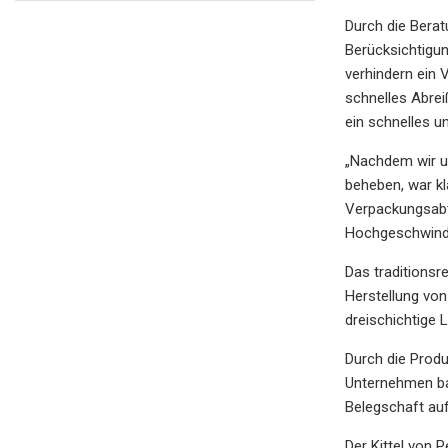
Durch die Berat
Berücksichtigun
verhindern ein 
schnelles Abreiß
ein schnelles u
„Nachdem wir u
beheben, war kl
Verpackungsabte
Hochgeschwindi
Das traditionsr
Herstellung von
dreischichtige L
Durch die Prod
Unternehmen bau
Belegschaft au
Der Kittel von P