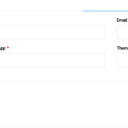
Email
App:
*
Them