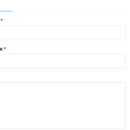
:
*
a:
*