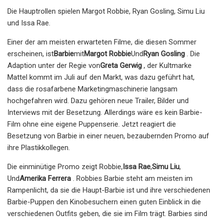
Die Hauptrollen spielen Margot Robbie, Ryan Gosling, Simu Liu
und Issa Rae.
Einer der am meisten erwarteten Filme, die diesen Sommer
erscheinen, ist
Barbie
mit
Margot Robbie
Und
Ryan Gosling
. Die
Adaption unter der Regie von
Greta Gerwig
, der Kultmarke
Mattel kommt im Juli auf den Markt, was dazu geführt hat,
dass die rosafarbene Marketingmaschinerie langsam
hochgefahren wird. Dazu gehören neue Trailer, Bilder und
Interviews mit der Besetzung. Allerdings wäre es kein Barbie-
Film ohne eine eigene Puppenserie. Jetzt reagiert die
Besetzung von Barbie in einer neuen, bezaubernden Promo auf
ihre Plastikkollegen.
Die einminütige Promo zeigt Robbie,
Issa Rae
,
Simu Liu
,
Und
Amerika Ferrera
. Robbies Barbie steht am meisten im
Rampenlicht, da sie die Haupt-Barbie ist und ihre verschiedenen
Barbie-Puppen den Kinobesuchern einen guten Einblick in die
verschiedenen Outfits geben, die sie im Film trägt. Barbies sind