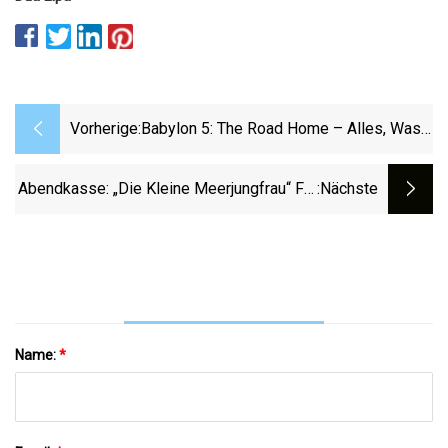
Vorherige:
Babylon 5: The Road Home – Alles, Was
Wir Über Den Animationsfilm Babylon 5
Wissen
Abendkasse: „Die Kleine Meerjungfrau“ Für
:nächste
125 Millionen US-Dollar 4
Name:
*