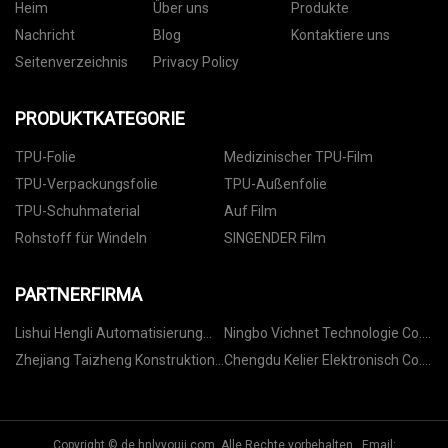
Heim
Über uns
Produkte
Nachricht
Blog
Kontaktiere uns
Seitenverzeichnis
Privacy Policy
PRODUKTKATEGORIE
TPU-Folie
Medizinischer TPU-Film
TPU-Verpackungsfolie
TPU-Außenfolie
TPU-Schuhmaterial
Auf Film
Rohstoff für Windeln
SINGENDER Film
PARTNERFIRMA
Lishui Hengli Automatisierung
Ningbo Vichnet Technologie Co.,
Technologie Co., GmbH
Ltd.
Zhejiang Taizheng Konstruktion
Chengdu Kelier Elektronisch Co.,
Material Co., Ltd
Ltd.
Copyright © de.hnlvyouji.com, Alle Rechte vorbehalten. Email: