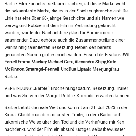
Barbie-Film zunächst seltsam erschien, ist diese Marke wohl
die bekannteste Marke, die es in der Spielzeugbranche gibt. Die
Linie hat eine über 60-jährige Geschichte und als Namen wie
Gerwig und Robbie mit dem Film in Verbindung gebracht
wurden, wurde der Nachrichtenzyklus für Barbie immer
spannender. Dazu gehörte auch die Zusammenstellung einer
wahnsinnig talentierten Besetzung. Neben den bereits
genannten Namen gibt es noch weitere Ensemble-Features
Will
Ferrell
,
Emma Mackey
,
Michael Cera
,
Alexandra Shipp
,
Kate
McKinnon
,
Smaragd-Fennell
, Und
Dua Lipa
als Meerjungfrau
Barbie.
VERBINDUNG: „Barbie“: Erscheinungsdatum, Besetzung, Trailer
und was Sie von der Margot Robbie-Komödie erwarten können
Barbie betritt die reale Welt und kommt am 21. Juli 2023 in die
Kinos. Glaubt man dem neuesten Trailer, in dem Barbie auf
urkomische Weise über den Tod und die Verhaftung mit Ken
nachdenkt, wird der Film ein absurd lustiger, selbstbewusster