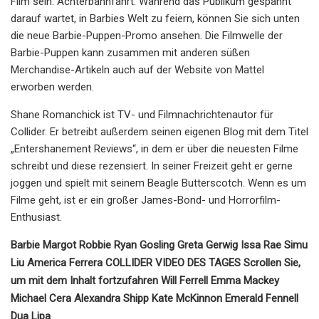
Film sein. Achterbahnfahrt. Während das Publikum gespannt
darauf wartet, in Barbies Welt zu feiern, können Sie sich unten
die neue Barbie-Puppen-Promo ansehen. Die Filmwelle der
Barbie-Puppen kann zusammen mit anderen süßen
Merchandise-Artikeln auch auf der Website von Mattel
erworben werden.
Shane Romanchick ist TV- und Filmnachrichtenautor für
Collider. Er betreibt außerdem seinen eigenen Blog mit dem Titel
„Entershanement Reviews“, in dem er über die neuesten Filme
schreibt und diese rezensiert. In seiner Freizeit geht er gerne
joggen und spielt mit seinem Beagle Butterscotch. Wenn es um
Filme geht, ist er ein großer James-Bond- und Horrorfilm-
Enthusiast.
Barbie Margot Robbie Ryan Gosling Greta Gerwig Issa Rae Simu
Liu America Ferrera COLLIDER VIDEO DES TAGES Scrollen Sie,
um mit dem Inhalt fortzufahren Will Ferrell Emma Mackey
Michael Cera Alexandra Shipp Kate McKinnon Emerald Fennell
Dua Lipa