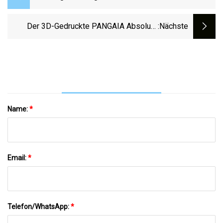
Brauchen Sie Eine Dieser Kühlenden
Matratzenauflagen
Der 3D-Gedruckte PANGAIA Absolute
:nächste
Sneaker Ist Zu 100 % Recycelbar
Name:
*
Email:
*
Telefon/WhatsApp:
*