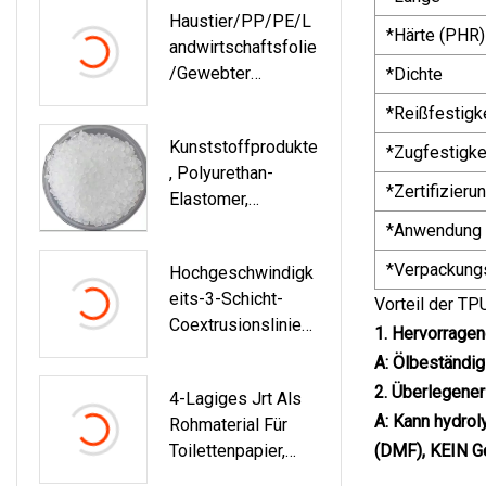
Haustier/PP/PE/L
Hygienisches
*Härte (PHR)
Andwirtschaftsfolie
Einweg-
/gewebter
*Dichte
Rohmaterial
Beutel/Nylon/Flasc
*Reißfestigk
Henflocken/Rohre,
Kunststoffprodukte
Schredder, Brecher,
*Zugfestigke
, Polyurethan-
Waschmaschine,
*Zertifizieru
Elastomer,
Kunststoff-
Anwendbar Auf
Recyclingmaschine,
*Anwendung
Thermoplastische
Granulator,
*Verpackung
Hochgeschwindigk
High-Flow-Schuhe,
Pelletiermaschine
Eits-3-Schicht-
Handy-Shell-Rohr-
Vorteil der TP
Coextrusionslinie
TPU-Material
1. Hervorrage
Für PE-
A: Ölbeständig
Stretchfolienmasch
2. Überlegener
4-Lagiges Jrt Als
Ine
A: Kann hydrol
Rohmaterial Für
Toilettenpapier,
(DMF), KEIN G
Gesichtstücher,