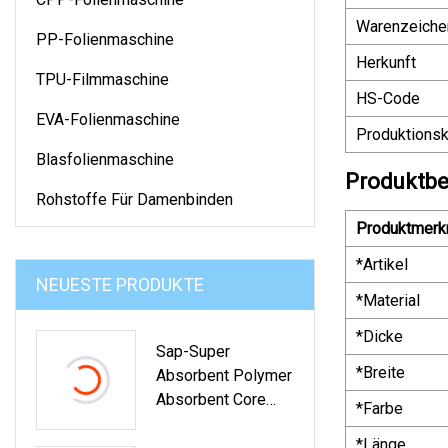
Warenzeiche
PP-Folienmaschine
Herkunft
TPU-Filmmaschine
HS-Code
EVA-Folienmaschine
Produktionsk
Blasfolienmaschine
Produktbe
Rohstoffe Für Damenbinden
Produktmerk
*Artikel
NEUESTE PRODUKTE
*Material
*Dicke
Sap-Super
*Breite
Absorbent Polymer
Absorbent Core
*Farbe
Damenbinden-
*Länge
Einlage,