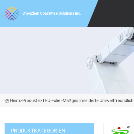
Shenzhen Coastwise Solutions Inc.
Heim
>
Produkte
>
TPU-Folie
>
Maßgeschneiderte Umweltfreundliche 
PRODUKTKATEGORIEN