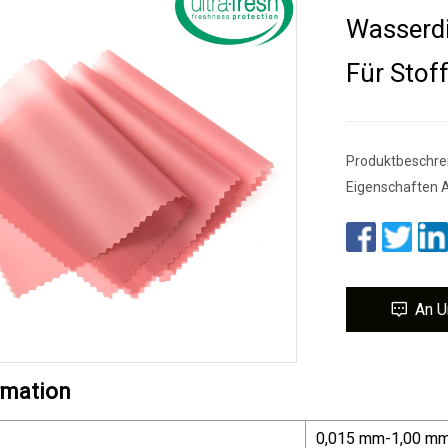
Wasserdi
Für Stof
Produktbeschrei
Eigenschaften A
An U
rmation
0,015 mm-1,00 m