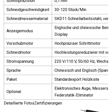
Schnittpräzision
0,1 mm
Schneidgeschwindigkeit
30-120 Stück/Min
Schneidmessermaterial
SKD11 Schnellarbeitsstahl, versc
Englische und chinesische Benut
Anzeigemodus
Display
Vorschubmotor
Hochpräziser Schrittmotor
Schneidmotor
Hochleistungsreduzierer mit var
Stromspannung
220 V/110 V, 50/60 Hz, Wechse
Sprache
Chinesisch und Englisch (Spanisc
Paket
Standardexport Holzkiste
Elektronisches Auge, Messersch
Optional
Federstatik-Eliminator
Detaillierte FotosZertifizierungen