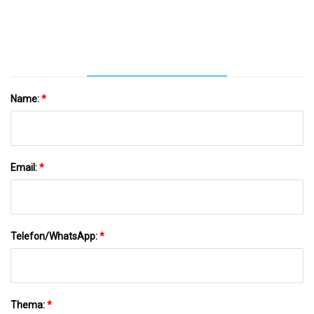
Gebeizte EVA-Folien-Laminiermaschine
Zur Glasherstellung
Name:
*
Email:
*
Telefon/WhatsApp:
*
Thema:
*