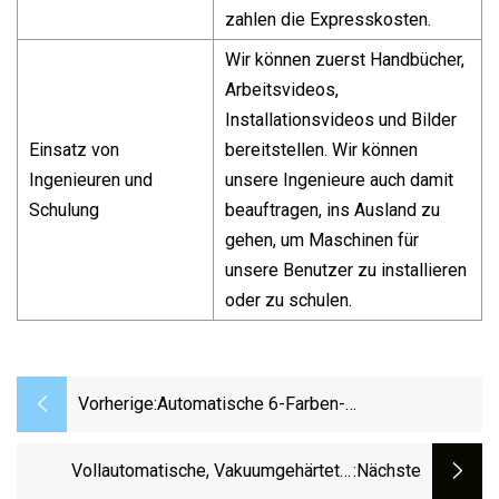
zahlen die Expresskosten.
Wir können zuerst Handbücher,
Arbeitsvideos,
Installationsvideos und Bilder
Einsatz von
bereitstellen. Wir können
Ingenieuren und
unsere Ingenieure auch damit
Schulung
beauftragen, ins Ausland zu
gehen, um Maschinen für
unsere Benutzer zu installieren
oder zu schulen.
Vorherige:
Automatische 6-Farben-
Hochgeschwindigkeits-
Flexodruckmaschine Für
Vollautomatische, Vakuumgehärtete,
:nächste
PP/Papiertüten/Vliesstoffe/Kunststofffolie