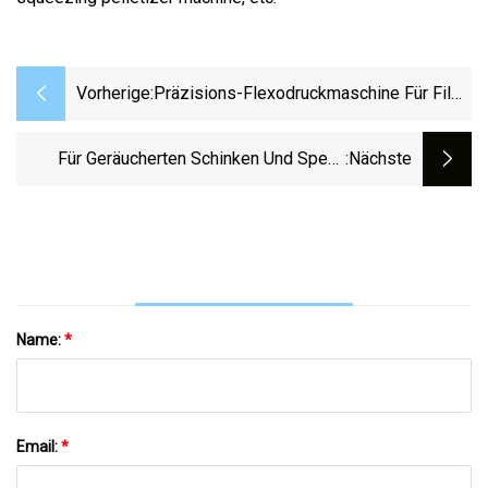
Vorherige:
Präzisions-Flexodruckmaschine Für Film
Pet, BOPP, PE, CPP, Papierdruck
Für Geräucherten Schinken Und Speck
:nächste
Einen Schrumpfbeutel Oder Eine
Folienhülle Verwenden
Name:
*
Email:
*