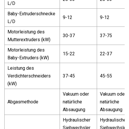
L/D
Baby-Extruderschnecke
9-12
9-12
L/D
Motorleistung des
30-37
37-75
Mutterextruders (kW)
Motorleistung des
15-22
22-37
Baby-Extruders (kW)
Leistung des
Verdichterschneiders
37-45
45-55
(kW)
Vakuum oder
Vakuum oder
Abgasmethode
natürliche
natürliche
Absaugung
Absaugung
Hydraulischer
Hydraulischer
Siebwechsler
Siebwechsler