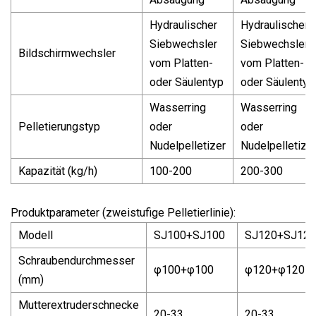
Hydraulischer
Hydraulischer
Siebwechsler
Siebwechsler
Bildschirmwechsler
vom Platten-
vom Platten-
oder Säulentyp
oder Säulentyp
Wasserring
Wasserring
Pelletierungstyp
oder
oder
Nudelpelletizer
Nudelpelletize
Kapazität (kg/h)
100-200
200-300
Produktparameter (zweistufige Pelletierlinie):
Modell
SJ100+SJ100
SJ120+SJ120
Schraubendurchmesser
φ100+φ100
φ120+φ120
(mm)
Mutterextruderschnecke
20-33
20-33