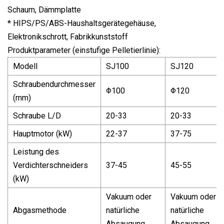
Schaum, Dämmplatte
* HIPS/PS/ABS-Haushaltsgerätegehäuse,
Elektronikschrott, Fabrikkunststoff
Produktparameter (einstufige Pelletierlinie):
Modell
SJ100
SJ120
Schraubendurchmesser
Φ100
Φ120
(mm)
Schraube L/D
20-33
20-33
Hauptmotor (kW)
22-37
37-75
Leistung des
Verdichterschneiders
37-45
45-55
(kW)
Vakuum oder
Vakuum oder
Abgasmethode
natürliche
natürliche
Absaugung
Absaugung