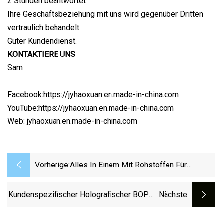
2 Stunden beantwortet
Ihre Geschäftsbeziehung mit uns wird gegenüber Dritten
vertraulich behandelt.
Guter Kundendienst.
KONTAKTIERE UNS
Sam
Facebook:https://jyhaoxuan.en.made-in-china.com
YouTube:https://jyhaoxuan.en.made-in-china.com
Web: jyhaoxuan.en.made-in-china.com
Vorherige:
Alles In Einem Mit Rohstoffen Für
Damenbinden Zu Wettbewerbsfähigen
Preisen
Kundenspezifischer Holografischer BOPP-
:nächste
Thermorollen-Kaltbeutel-Laminierungsfilm
Aus PVC Und TPU