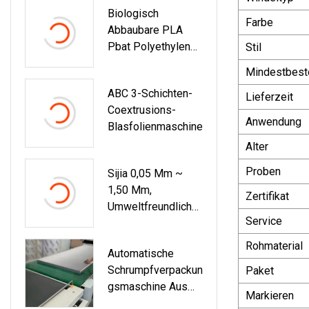
Biologisch
Farbe
Abbaubare PLA
Pbat Polyethylen
Stil
Polyethylen PE
Mindestbest
HDPE Kunststoff
ABC 3-Schichten-
Extruder Film
Lieferzeit
Coextrusions-
Blasmaschine
Anwendung
Blasfolienmaschine
Preis
Alter
Proben
Sijia 0,05 Mm ~
1,50 Mm,
Zertifikat
Umweltfreundliche
Service
TPU-Polyesterfolie
In
Rohmaterial
Automatische
Lebensmittelqualit
Schrumpfverpackun
Paket
Ät Für Medizinische
Gsmaschine Aus
Matte,
Markieren
PE-Folie Für
Wasserbeutel,