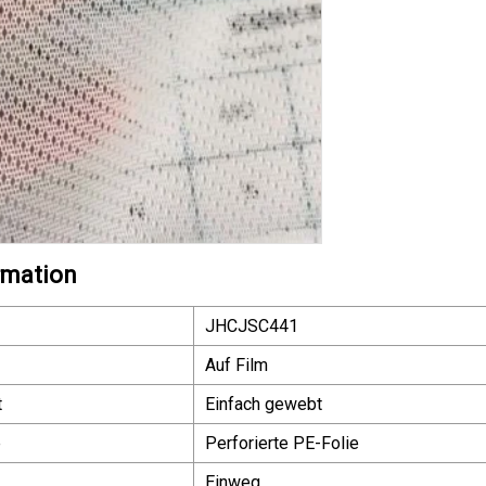
rmation
JHCJSC441
Auf Film
t
Einfach gewebt
e
Perforierte PE-Folie
Einweg