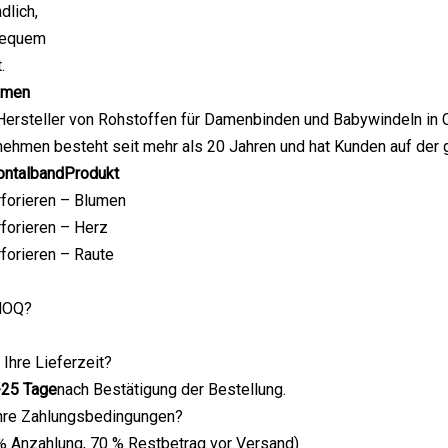
dlich,
bequem
.
hmen
 Hersteller von Rohstoffen für Damenbinden und Babywindeln in C
nehmen besteht seit mehr als 20 Jahren und hat Kunden auf der
ontalband
Produkt
rforieren – Blumen
rforieren – Herz
rforieren – Raute
 MOQ?
 Ihre Lieferzeit?
-25 Tage
nach Bestätigung der Bestellung.
Ihre Zahlungsbedingungen?
% Anzahlung, 70 % Restbetrag vor Versand)