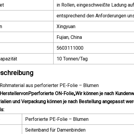
et
in Rollen, eingeschweißte Ladung au
entsprechend den Anforderungen un
n
Xingyuan
Fujian, China
5603111000
apazität
10 Tonnen/Tag
schreibung
ohmaterial aus perforierter PE-Folie – Blumen
 Hersteller
von
P
perforierte ON-Folie
„Wir können je nach Kundenw
rialien und Verpackung können je nach Bestellung angepasst we
ls
:
e
Perforierte PE-Folie – Blumen
Seitenband für Damenbinden