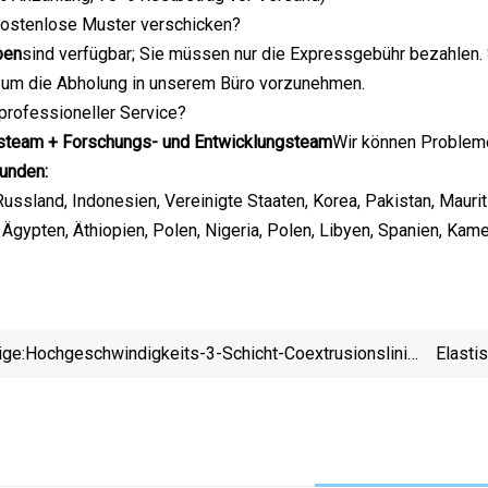
kostenlose Muster verschicken?
ben
sind verfügbar; Sie müssen nur die Expressgebühr bezahlen. 
, um die Abholung in unserem Büro vorzunehmen.
 professioneller Service?
steam + Forschungs- und Entwicklungsteam
Wir können Probleme
unden:
ussland, Indonesien, Vereinigte Staaten, Korea, Pakistan, Mauri
 Ägypten, Äthiopien, Polen, Nigeria, Polen, Libyen, Spanien, K
ige:
Hochgeschwindigkeits-3-Schicht-Coextrusionslinie
Elasti
Für PE-Stretchfolienmaschine