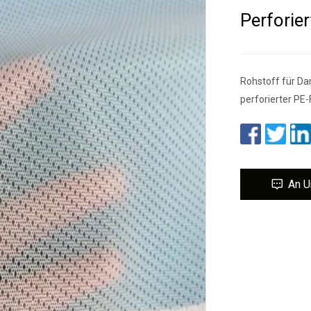
Perforie
Rohstoff für Da
perforierter PE-
An U