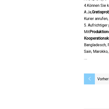
4.Können Sie 
A:Ja,
Gratispro
Kurier anrufen
5. Aufrichtiger
Mit
Produktion
Kooperationsk
Bangladesch, R
Sain, Marokko,
….
Vorher