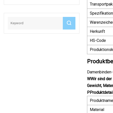
Leiterstuhlfenster
Transportpak
Zeltvorhang,
Ölsperre
Spezifikation
Warenzeiche
Herkunft
HS-Code
Produktionsk
Produktbe
Damenbinden-R
W
Wir sind der
Gewicht, Mate
P
Produktdetai
Produktnam
Material