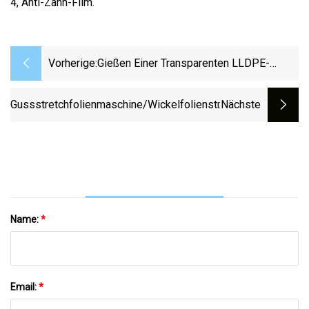
4, Anti-Zahn-Film.
Vorherige:
Gießen Einer Transparenten LLDPE-
Palettenfolie Aus Kunststoff PE-
Stretchfolie
Gussstretchfolienmaschine/Wickelfolienstretchmaschine
:nächste
Name:
*
Email:
*