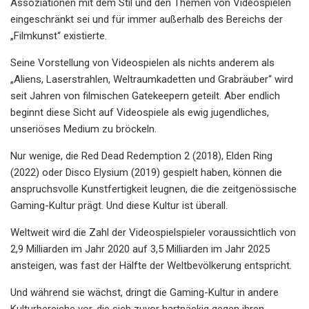
Assoziationen mit dem Stil und den Themen von Videospielen
eingeschränkt sei und für immer außerhalb des Bereichs der
„Filmkunst“ existierte.
Seine Vorstellung von Videospielen als nichts anderem als
„Aliens, Laserstrahlen, Weltraumkadetten und Grabräuber“ wird
seit Jahren von filmischen Gatekeepern geteilt. Aber endlich
beginnt diese Sicht auf Videospiele als ewig jugendliches,
unseriöses Medium zu bröckeln.
Nur wenige, die Red Dead Redemption 2 (2018), Elden Ring
(2022) oder Disco Elysium (2019) gespielt haben, können die
anspruchsvolle Kunstfertigkeit leugnen, die die zeitgenössische
Gaming-Kultur prägt. Und diese Kultur ist überall.
Weltweit wird die Zahl der Videospielspieler voraussichtlich von
2,9 Milliarden im Jahr 2020 auf 3,5 Milliarden im Jahr 2025
ansteigen, was fast der Hälfte der Weltbevölkerung entspricht.
Und während sie wächst, dringt die Gaming-Kultur in andere
Kulturbereiche vor, die sich zuvor hartnäckig gegen ihren