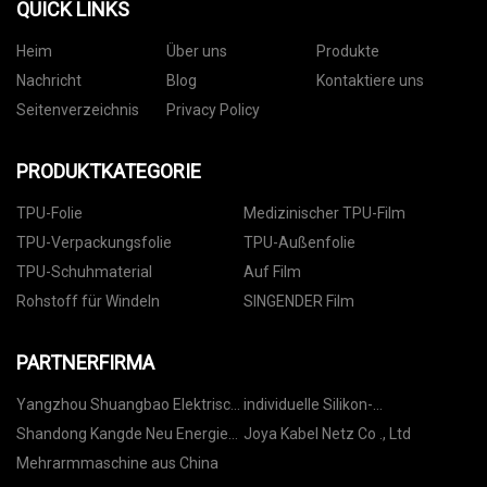
QUICK LINKS
Heim
Über uns
Produkte
Nachricht
Blog
Kontaktiere uns
Seitenverzeichnis
Privacy Policy
PRODUKTKATEGORIE
TPU-Folie
Medizinischer TPU-Film
TPU-Verpackungsfolie
TPU-Außenfolie
TPU-Schuhmaterial
Auf Film
Rohstoff für Windeln
SINGENDER Film
PARTNERFIRMA
Yangzhou Shuangbao Elektrisch
individuelle Silikon-
Macht Ausrüstung Co., Ltd
Beschriftungsfolie
Shandong Kangde Neu Energie
Joya Kabel Netz Co ., Ltd
Co ., Ltd .
Mehrarmmaschine aus China