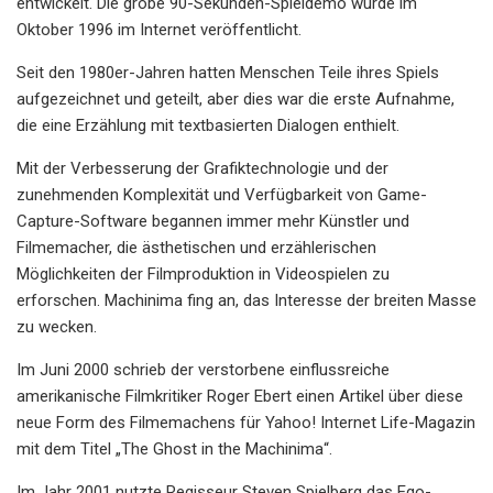
entwickelt. Die grobe 90-Sekunden-Spieldemo wurde im
Oktober 1996 im Internet veröffentlicht.
Seit den 1980er-Jahren hatten Menschen Teile ihres Spiels
aufgezeichnet und geteilt, aber dies war die erste Aufnahme,
die eine Erzählung mit textbasierten Dialogen enthielt.
Mit der Verbesserung der Grafiktechnologie und der
zunehmenden Komplexität und Verfügbarkeit von Game-
Capture-Software begannen immer mehr Künstler und
Filmemacher, die ästhetischen und erzählerischen
Möglichkeiten der Filmproduktion in Videospielen zu
erforschen. Machinima fing an, das Interesse der breiten Masse
zu wecken.
Im Juni 2000 schrieb der verstorbene einflussreiche
amerikanische Filmkritiker Roger Ebert einen Artikel über diese
neue Form des Filmemachens für Yahoo! Internet Life-Magazin
mit dem Titel „The Ghost in the Machinima“.
Im Jahr 2001 nutzte Regisseur Steven Spielberg das Ego-