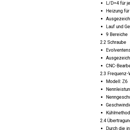
L/D=4 für j
Heizung für
Ausgezeichn
Lauf und Ge
9 Bereiche
2.2 Schraube
Evolventen
Ausgezeichn
CNC-Bearbe
2.3 Frequenz
Modell: Z6
Nennleistu
Nenngeschw
Geschwindig
Kühlmethode
2.4 Übertragu
Durch die i