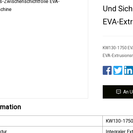
Und Sich
EVA-Ext
KW130-1750 EVA-
EVA-Extrusion
An U
rmation
KW130-175
tur
Integraler Ex