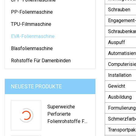
Schrauben
PP-Folienmaschine
Engagement
TPU-Filmmaschine
Schraubenkan
EVA-Folienmaschine
Auspuff
Blasfolienmaschine
Automatisier
Rohstoffe Für Damenbinden
Computerisie
Installation
NEUESTE PRODUKTE
Gewicht
Ausbildung
Superweiche
Formulierung
Perforierte
Schmerzfarb
Folienrohstoffe Für
Die Oberschicht
Transportpak
Von Damenbinden