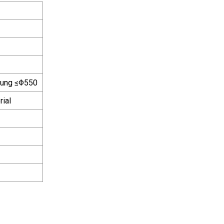
lung ≤Φ550
rial