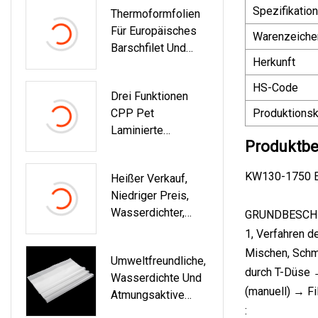
Spezifikation
Thermoformfolien
Für Europäisches
Warenzeiche
Barschfilet Und
Herkunft
Basafilet In
Lebensmittelqualit
HS-Code
Drei Funktionen
Ät
CPP Pet
Produktionsk
Laminierte
Produktbe
Kunststofffolie
Drei
KW130-1750 EV
Heißer Verkauf,
Seitenversiegelung
Niedriger Preis,
Stand-Up-
Wasserdichter,
GRUNDBESCH
Reißverschlussbeu
Modischer Druck-
Tel-
1, Verfahren d
TPU-Film Für
Herstellungsmasch
Mischen, Schm
Umweltfreundliche,
Regenmantel/Outd
Ine Für Snack-
durch T-Düse 
Wasserdichte Und
Oor-
Verpackungsbeutel
(manuell) → F
Atmungsaktive
Sportbekleidung
:
TPU-Folie In