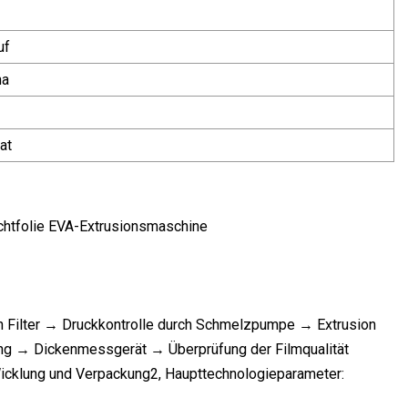
uf
na
at
htfolie EVA-Extrusionsmaschine
ch Filter → Druckkontrolle durch Schmelzpumpe → Extrusion
ng → Dickenmessgerät → Überprüfung der Filmqualität
icklung und Verpackung2, Haupttechnologieparameter: