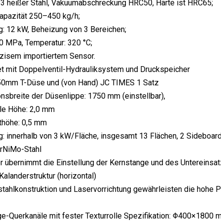
13 heißer Stahl, Vakuumabschreckung HRC50, Härte ist HRC65;
apazität 250–450 kg/h;
g: 12 kW, Beheizung von 3 Bereichen;
30 MPa, Temperatur: 320 °C;
zisem importiertem Sensor.
t mit Doppelventil-Hydrauliksystem und Druckspeicher
50mm T-Düse und (von Hand) JC TIMES 1 Satz
onsbreite der Düsenlippe: 1750 mm (einstellbar),
le Höhe: 2,0 mm
thöhe: 0,5 mm
g: innerhalb von 3 kW/Fläche, insgesamt 13 Flächen, 2 Sideboa
CrNiMo-Stahl
er übernimmt die Einstellung der Kernstange und des Untereinsat
Kalanderstruktur (horizontal)
stahlkonstruktion und Laservorrichtung gewährleisten die hohe 
e-Querkanäle mit fester Texturrolle Spezifikation: Φ400×1800