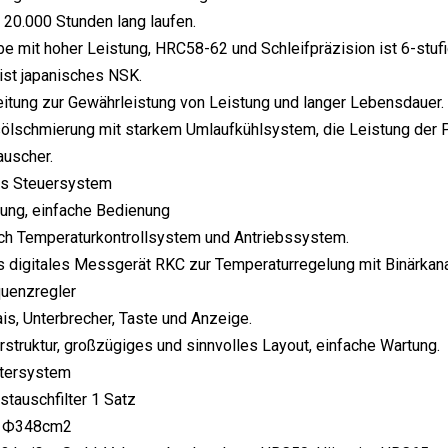
20.000 Stunden lang laufen.
be mit hoher Leistung, HRC58-62 und Schleifpräzision ist 6-stufi
 ist japanisches NSK.
tung zur Gewährleistung von Leistung und langer Lebensdauer.
lschmierung mit starkem Umlaufkühlsystem, die Leistung der P
uscher.
hes Steuersystem
ung, einfache Bedienung
ich Temperaturkontrollsystem und Antriebssystem.
es digitales Messgerät RKC zur Temperaturregelung mit Binärkan
quenzregler
ais, Unterbrecher, Taste und Anzeige.
erstruktur, großzügiges und sinnvolles Layout, einfache Wartung.
ltersystem
stauschfilter 1 Satz
e: Ф348cm2