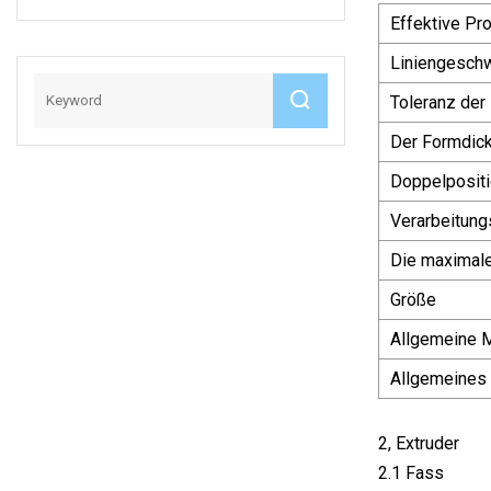
Medizinischer
Effektive Pr
Qualität
Liniengeschw
Toleranz der
Der Formdick
Doppelpositi
Verarbeitung
Die maximal
Größe
Allgemeine 
Allgemeines
2, Extruder
2.1 Fass