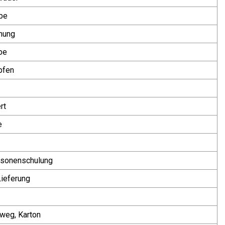
be
nung
be
pfen
rt
e
rsonenschulung
ieferung
weg, Karton