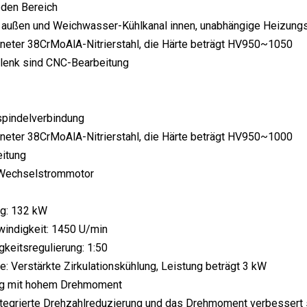
eden Bereich
 außen und Weichwasser-Kühlkanal innen, unabhängige Heizungs
eter 38CrMoAlA-Nitrierstahl, die Härte beträgt HV950~1050
lenk sind CNC-Bearbeitung
spindelverbindung
eter 38CrMoAlA-Nitrierstahl, die Härte beträgt HV950~1000
itung
-Wechselstrommotor
ng: 132 kW
indigkeit: 1450 U/min
keitsregulierung: 1:50
: Verstärkte Zirkulationskühlung, Leistung beträgt 3 kW
ng mit hohem Drehmoment
ntegrierte Drehzahlreduzierung und das Drehmoment verbessert s