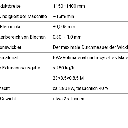
oduktbreite
1150–1400 mm
indigkeit der Maschine
~15m/min
 Blechdicke
±0,005 mm
enbereich von Blechen
0,30 ~ 1,0 mm
onswickler
Der maximale Durchmesser der Wick
smaterial
EVA-Rohmaterial und recyceltes Mate
e Extrusionsausgabe
≤ 280 kg/h
23×3,5×0,8,5 M
Macht
ca. 280 kW, tatsächlich 40 %
 Gewicht
etwa 25 Tonnen