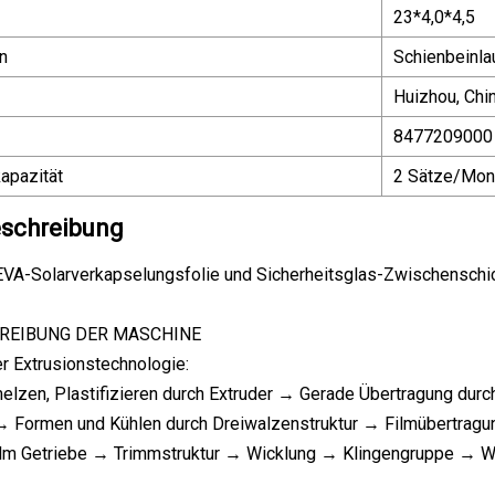
23*4,0*4,5
n
Schienbeinla
Huizhou, Chi
8477209000
apazität
2 Sätze/Mon
schreibung
A-Solarverkapselungsfolie und Sicherheitsglas-Zwischenschic
REIBUNG DER MASCHINE
er Extrusionstechnologie:
elzen, Plastifizieren durch Extruder → Gerade Übertragung dur
→ Formen und Kühlen durch Dreiwalzenstruktur → Filmübertragu
ilm Getriebe → Trimmstruktur → Wicklung → Klingengruppe → W