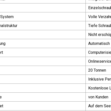
Einzelschrau
-System
Volle Verzah
alstruktur
Tiefe Schrau
Nicht erschö
ung
Automatisch
rt
Computerisie
Onlineservic
20 Tonnen
Inklusive Pe
Kostenlose L
e
von Kunden
et
Auf dem See