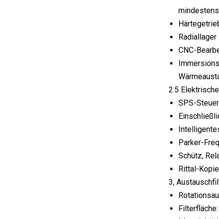
mindestens 
Härtegetrie
Radiallager
CNC-Bearbei
Immersionsö
Wärmeausta
2.5 Elektrisc
SPS-Steuer
Einschließl
Intelligent
Parker-Fre
Schütz, Rel
Rittal-Kopi
3, Austauschfi
Rotationsau
Filterfläch